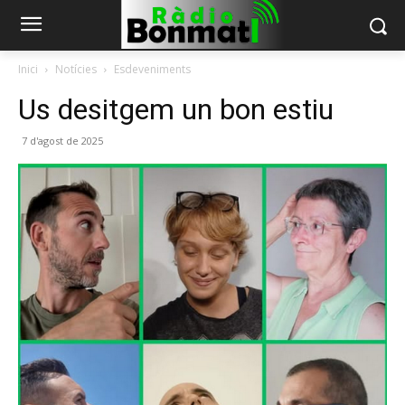
Inici
Notícies
Esdeveniments
Us desitgem un bon estiu
7 d'agost de 2025