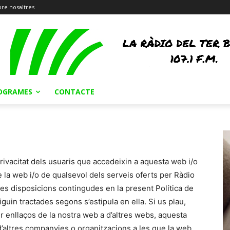
re nosaltres
OGRAMES
CONTACTE
ivacitat dels usuaris que accedeixin a aquesta web i/o
de la web i/o de qualsevol dels serveis oferts per Ràdio
 les disposicions contingudes en la present Política de
guin tractades segons s’estipula en ella. Si us plau,
r enllaços de la nostra web a d’altres webs, aquesta
s d’altres companyies o organitzacions a les que la web