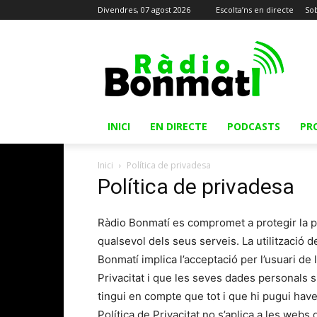
Divendres, 07 agost 2026
Escolta’ns en directe
Sob
INICI
EN DIRECTE
PODCASTS
PR
Inici
Política de privadesa
Política de privadesa
Ràdio Bonmatí es compromet a protegir la pr
qualsevol dels seus serveis. La utilització 
Bonmatí implica l’acceptació per l’usuari de
Privacitat i que les seves dades personals si
tingui en compte que tot i que hi pugui have
Política de Privacitat no s’aplica a les web