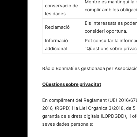
Mentre es mantingui la 
conservació de
complir amb les obligaci
les dades
Els interessats es poden
Reclamació
consideri oportuna.
Informació
Pot consultar la informac
addicional
“Qüestions sobre privaci
Ràdio Bonmatí es gestionada per Associaci
Qüestions sobre privacitat
En compliment del Reglament (UE) 2016/679 
2016, (RGPD)
i la Llei Orgànica 3/2018, de
garantia dels drets digitals (LOPDGDD), li o
seves dades personals: