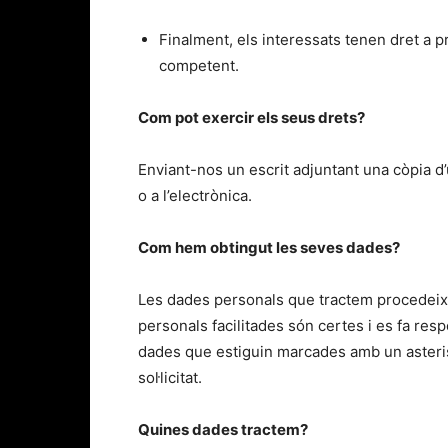
Finalment, els interessats tenen dret a p
competent.
Com pot exercir els seus drets?
Enviant-nos un escrit adjuntant una còpia d’
o a l’electrònica.
Com hem obtingut les seves dades?
Les dades personals que tractem procedeixe
personals facilitades són certes i es fa re
dades que estiguin marcades amb un asterisc
sol·licitat.
Quines dades tractem?