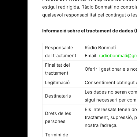
estigui redirigida. Ràdio Bonmatí no control
qualsevol responsabilitat pel contingut o le
Informació sobre el tractament de dades 
Responsable
Ràdio Bonmatí
del tractament
Email:
radiobonmati@gm
Finalitat del
Oferir i gestionar els no
tractament
Legitimació
Consentiment obtingut de
Les dades no seran comun
Destinataris
sigui necessari per compl
Els interessats tenen dre
Drets de les
tractament, supressió, por
persones
nostra l’adreça.
Termini de