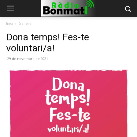
Inici
General
Dona temps! Fes-te
voluntari/a!
29 de novembre de 2021