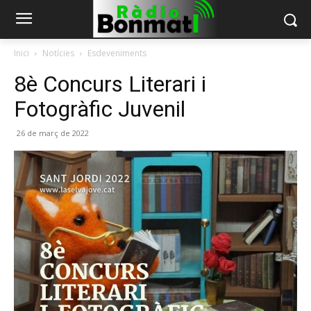
Inici
Notícies
Esdeveniments
8è Concurs Literari i
Fotogràfic Juvenil
26 de març de 2022